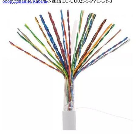
оборудование
/
Кабель
/
Netlan EC-UU025-5-PVC-GY-3