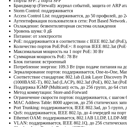
Порты SFP: 2 порта SFP
Брандмауэр (Firewall): журнал событий, защита от ARP ат
Storm Control: поддерживается
Access Control List: поддерживается, до 50 профилей, до 
Аутентификация пользователя в сети: Port Based Network 
Охлаждение: безвентиляторная система охлаждения
Уровень шума: 0 дБ
Питание: от электросети
PoE: поддерживается в соответствии с IEEE 802.3af (PoE
Количество портов PoE/PoE+: 8 портов IEEE 802.3at (PoE
Максимальная мощность на 1 порт PoE: 30 Вт
Суммарная мощность PoE: 78 Вт
Блок питания: встроенный
Потребление энергии: 109.3 Вт (при подаче питания на до
Зеркалирование портов: поддерживается, One-to-One, Ma
Соответствие стандартам: 802.1ab (Link Layer Discovery Proto
(1000BASE-T), 802.3ad (LACP), 802.3af (PoE), 802.3at (PoE
Поддержка IGMP (Multicast): есть, до 256 групп, до 64 с
Метод коммутации: Store-and-Forward
Ограничение скорости портов: поддерживается, с шагом 
MAC Address Table: 8000 адресов, до 256 статических зап
Port Trunking: поддерживается, IEEE 802.3ad, до 5 групп, 
QoS: поддерживается, IEEE 802.1p, до 4 очередей на порт
Ethernet OAM: поддерживается, 802.1AB LLDP, LLDP-M
VLAN: поддерживается, IEEE 802.1Q, до 256 статическ