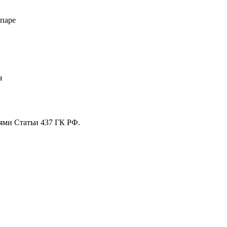
 паре
я
ями Статьи 437 ГК РФ.