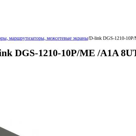
ры, маршрутизаторы, межсетевые экраны
/
D-link DGS-1210-10P
nk DGS-1210-10P/ME /A1A 8UT