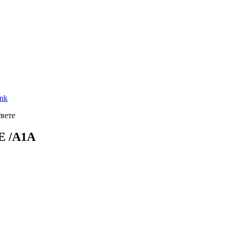
ink
твете
E /A1A