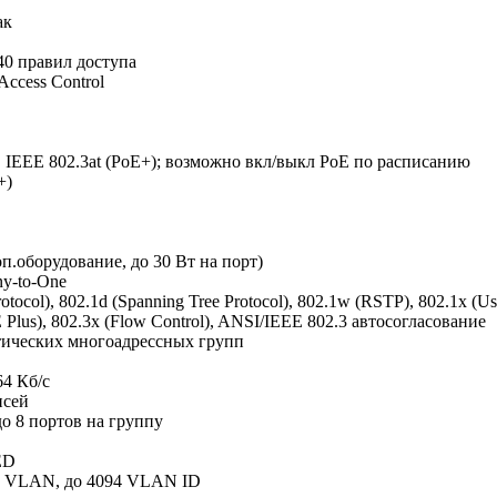
ак
240 правил доступа
Access Control
), IEEE 802.3at (PoE+); возможно вкл/выкл PoE по расписанию
+)
п.оборудование, до 30 Вт на порт)
ny-to-One
col), 802.1d (Spanning Tree Protocol), 802.1w (RSTP), 802.1x (User 
 Plus), 802.3x (Flow Control), ANSI/IEEE 802.3 автосогласование
татических многоадрессных групп
64 Кб/с
исей
до 8 портов на группу
ED
их VLAN, до 4094 VLAN ID