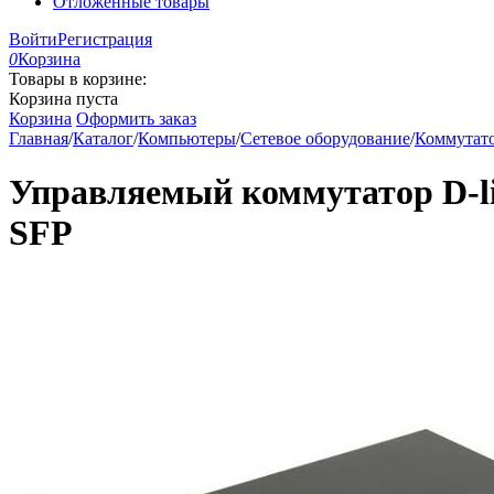
Отложенные товары
Войти
Регистрация
0
Корзина
Товары в корзине:
Корзина пуста
Корзина
Оформить заказ
Главная
/
Каталог
/
Компьютеры
/
Сетевое оборудование
/
Коммутато
Управляемый коммутатор D-li
SFP