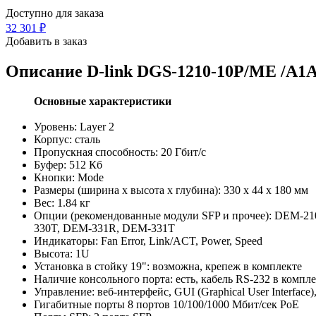
Доступно для заказа
32 301
₽
Добавить в заказ
Описание
D-link DGS-1210-10P/ME /A1
Основные характеристики
Уровень: Layer 2
Корпус: сталь
Пропускная способность: 20 Гбит/с
Буфер: 512 Кб
Кнопки: Mode
Размеры (ширина x высота x глубина): 330 x 44 x 180 мм
Вес: 1.84 кг
Опции (рекомендованные модули SFP и прочее): DEM
330T, DEM-331R, DEM-331T
Индикаторы: Fan Error, Link/ACT, Power, Speed
Высота: 1U
Установка в стойку 19": возможна, крепеж в комплекте
Наличие консольного порта: есть, кабель RS-232 в компл
Управление: веб-интерфейс, GUI (Graphical User Interface
Гигабитные порты 8 портов 10/100/1000 Мбит/сек PoE