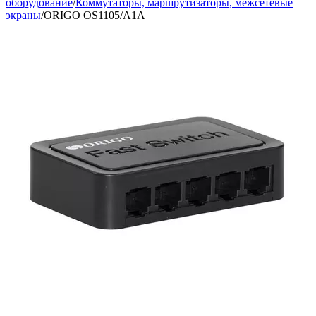
оборудование
/
Коммутаторы, маршрутизаторы, межсетевые
экраны
/
ORIGO OS1105/A1A