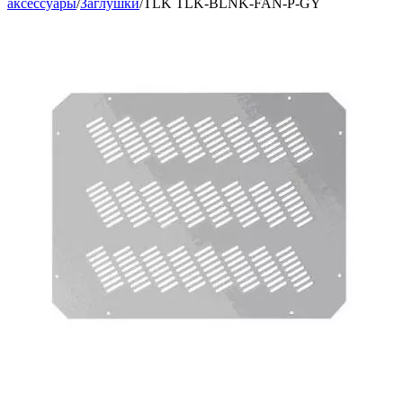
аксессуары
/
Заглушки
/
TLK TLK-BLNK-FAN-P-GY