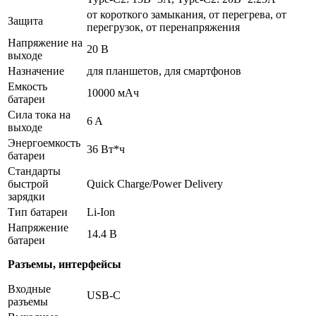
от короткого замыкания, от перегрева, от
Защита
перегрузок, от перенапряжения
Напряжение на
20 В
выходе
Назначение
для планшетов, для смартфонов
Емкость
10000 мAч
батареи
Сила тока на
6 A
выходе
Энергоемкость
36 Вт*ч
батареи
Стандарты
быстрой
Quick Charge/Power Delivery
зарядки
Тип батареи
Li-Ion
Напряжение
14.4 В
батареи
Разъемы, интерфейсы
Входные
USB-C
разъемы