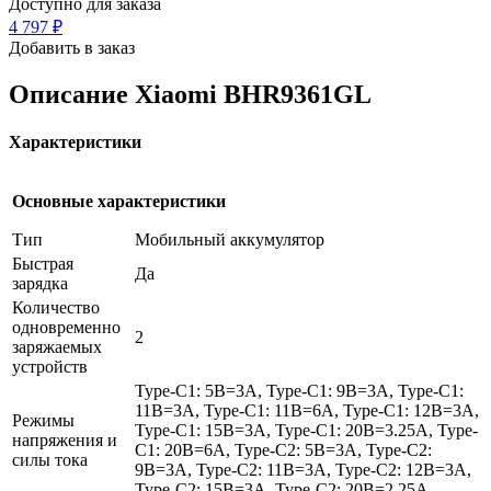
Доступно для заказа
4 797
₽
Добавить в заказ
Описание
Xiaomi BHR9361GL
Характеристики
Основные характеристики
Тип
Мобильный аккумулятор
Быстрая
Да
зарядка
Количество
одновременно
2
заряжаемых
устройств
Type-C1: 5В=3А, Type-C1: 9В=3А, Type-C1:
11В=3А, Type-C1: 11В=6А, Type-C1: 12В=3А,
Режимы
Type-C1: 15В=3А, Type-C1: 20В=3.25А, Type-
напряжения и
C1: 20В=6А, Type-C2: 5В=3А, Type-C2:
силы тока
9В=3А, Type-C2: 11В=3А, Type-C2: 12В=3А,
Type-C2: 15В=3А, Type-C2: 20В=2.25А