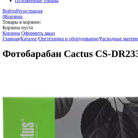
Отложенные товары
Войти
Регистрация
0
Корзина
Товары в корзине:
Корзина пуста
Корзина
Оформить заказ
Главная
/
Каталог
/
Оргтехника и оборудование
/
Расходные матер
Фотобарабан Cactus CS-DR233