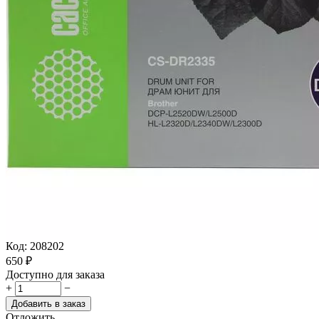
Код:
208202
‍650‍
₽
Доступно для заказа
+
−
Добавить в заказ
Отложить