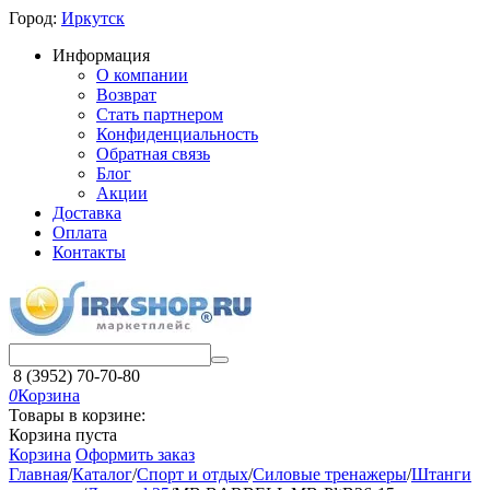
Город:
Иркутск
Информация
О компании
Возврат
Стать партнером
Конфиденциальность
Обратная связь
Блог
Акции
Доставка
Оплата
Контакты
8 (3952) 70-70-80
0
Корзина
Товары в корзине:
Корзина пуста
Корзина
Оформить заказ
Главная
/
Каталог
/
Спорт и отдых
/
Силовые тренажеры
/
Штанги