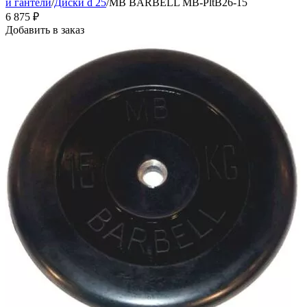
и гантели
/
Диски d 25
/
MB BARBELL MB-PltB26-15
6 875
₽
Добавить в заказ