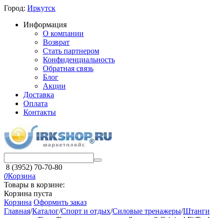
Город:
Иркутск
Информация
О компании
Возврат
Стать партнером
Конфиденциальность
Обратная связь
Блог
Акции
Доставка
Оплата
Контакты
8 (3952) 70-70-80
0
Корзина
Товары в корзине:
Корзина пуста
Корзина
Оформить заказ
Главная
/
Каталог
/
Спорт и отдых
/
Силовые тренажеры
/
Штанги