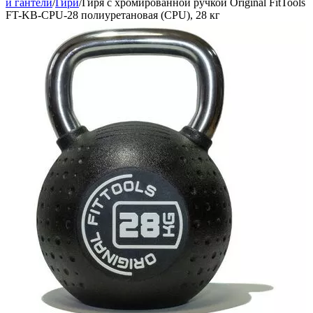
и гантели
/
Гири
/
Гиря с хромированной ручкой Original FitTools
FT-KB-CPU-28 полиуретановая (CPU), 28 кг