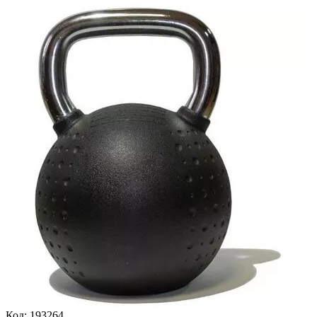
Код:
193264