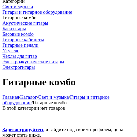
Категории
Свет и музыка
Гитары и гитарное оборудование
Гитарные комбо
Акустические гитары
Бас-гитары
Басовые комбо
Гитарные кабинеты
Гитарные педали
Укулеле
Чехлы для гитар
Электроакустические гитары
Электрогитары
Гитарные комбо
Главная
/
Каталог
/
Свет и музыка
/
Гитары и гитарное
оборудование
/
Гитарные комбо
В этой категории нет товаров
Зарегистрируйтесь
и зайдите под своим профилем, цена
может стать ниже.