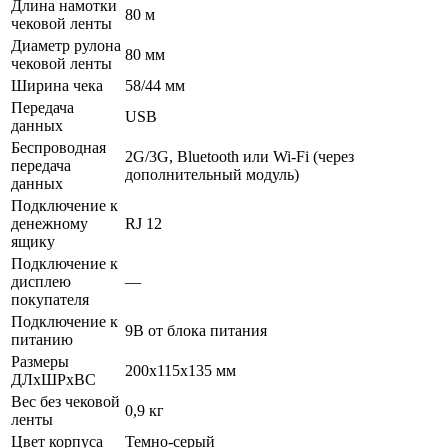
Длина намотки
80 м
чековой ленты
Диаметр рулона
80 мм
чековой ленты
Ширина чека
58/44 мм
Передача
USB
данных
Беспроводная
2G/3G, Bluetooth или Wi-Fi (через
передача
дополнительный модуль)
данных
Подключение к
денежному
RJ 12
ящику
Подключение к
дисплею
—
покупателя
Подключение к
9В от блока питания
питанию
Размеры
200х115х135 мм
ДЛхШРхВС
Вес без чековой
0,9 кг
ленты
Цвет корпуса
Темно-серый