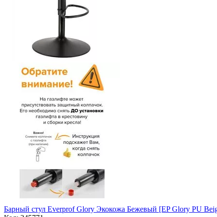
Барный стул Everprof Glory Экокожа Бежевый [EP Glory PU Bei