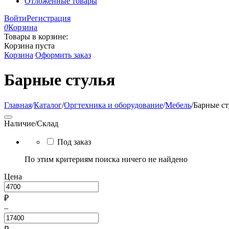
Отложенные товары
Войти
Регистрация
0
Корзина
Товары в корзине:
Корзина пуста
Корзина
Оформить заказ
Барные стулья
Главная
/
Каталог
/
Оргтехника и оборудование
/
Мебель
/
Барные ст
Наличие/Склад
Под заказ
По этим критериям поиска ничего не найдено
Цена
₽
–