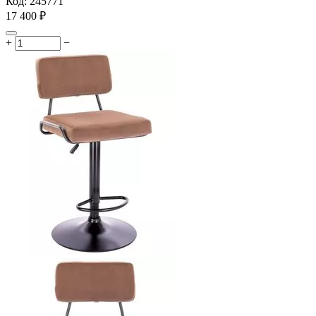
Код:
245771
17 400
₽
+
−