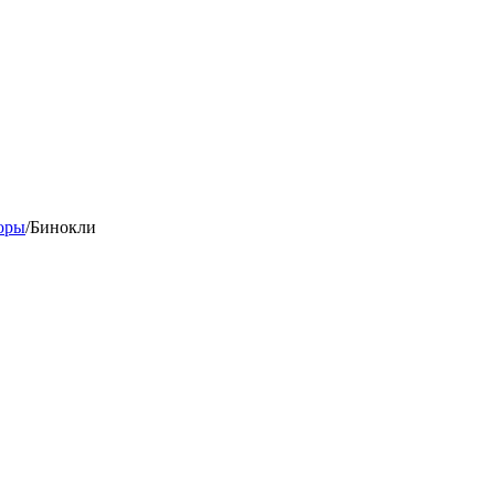
оры
/
Бинокли