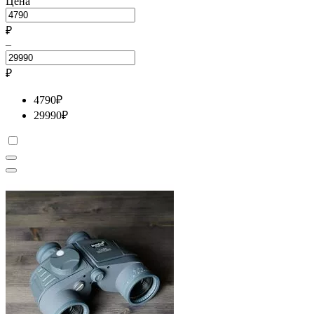
Цена
₽
–
₽
4790
₽
29990
₽