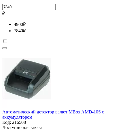
–
₽
4900
₽
7840
₽
Автоматический детектор валют MBox AMD-10S с
аккумулятором
Код:
216508
Доступно для заказа