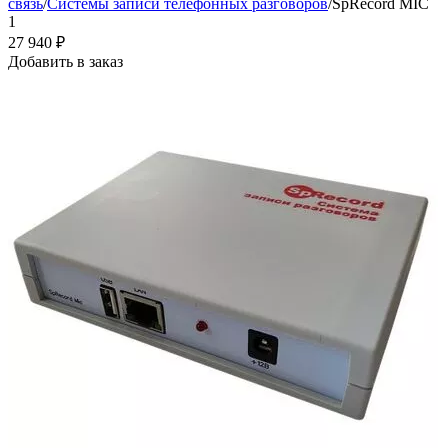
связь
/
Системы записи телефонных разговоров
/
SpRecord MIC
1
27 940
₽
Добавить в заказ