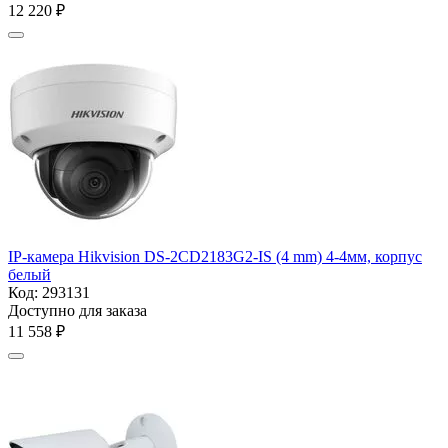
12 220
₽
IP-камера Hikvision DS-2CD2183G2-IS (4 mm) 4-4мм, корпус
белый
Код:
293131
Доступно для заказа
11 558
₽