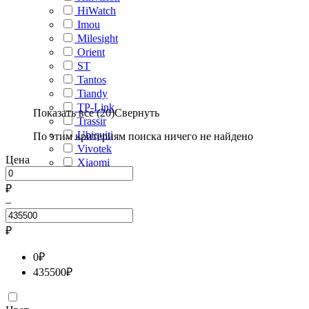
HiWatch
Imou
Milesight
Orient
ST
Tantos
Tiandy
TP-Link
Показать все (20)
Свернуть
Trassir
Ubiquiti
По этим критериям поиска ничего не найдено
Vivotek
Цена
Xiaomi
₽
–
₽
0
₽
435500
₽