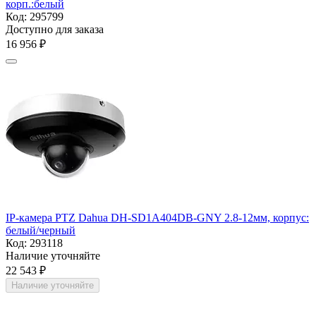
корп.:белый
Код:
295799
Доступно для заказа
16 956
₽
IP-камера PTZ Dahua DH-SD1A404DB-GNY 2.8-12мм, корпус:
белый/черный
Код:
293118
Наличие уточняйте
22 543
₽
Наличие уточняйте