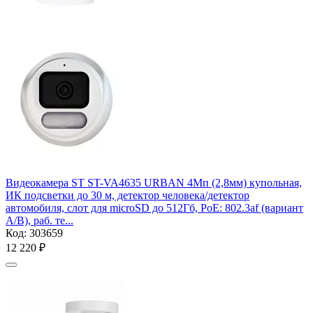
Видеокамера ST ST-VA4635 URBAN 4Мп (2,8мм) купольная,
ИК подсветки до 30 м, детектор человека/детектор
автомобиля, слот для microSD до 512Гб, PoE: 802.3af (вариант
А/В), раб. те...
Код:
303659
12 220
₽