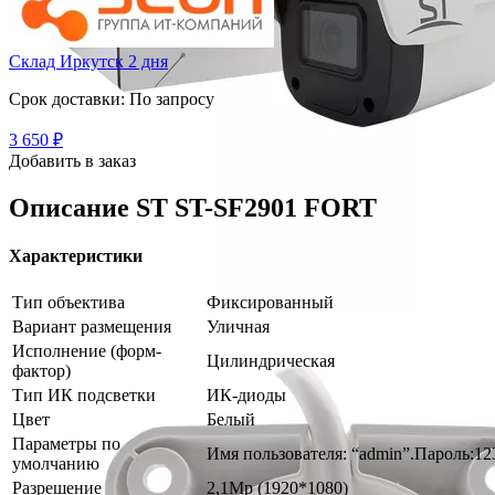
Склад Иркутск 2 дня
Срок доставки: По запросу
3 650
₽
Добавить в заказ
Описание
ST ST-SF2901 FORT
Характеристики
Тип объектива
Фиксированный
Вариант размещения
Уличная
Исполнение (форм-
Цилиндрическая
фактор)
Тип ИК подсветки
ИК-диоды
Цвет
Белый
Параметры по
Имя пользователя: “admin”.Пароль:1234
умолчанию
Разрешение
2,1Mp (1920*1080)