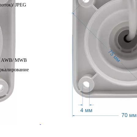
поток)/ JPEG
/ AWB/ MWB
еркалирование