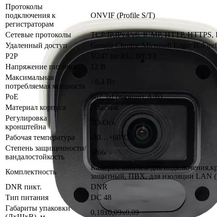
Протоколы
подключения к
ONVIF (Profile S/T)
регистраторам
Сетевые протоколы
TCP/IP,IPv4/v6, ICMP, HTTP, HTTPS
Удаленный доступ
Google Chrome/Microsoft Edge/ IE/Fir
P2P
V247 for RU, IPEYE
Напряжение питания
12 В
Максимальная
<8,4 Вт
потребляемая мощность
PoE
802.3af (вариант А/В)
Материал корпуса
Пластик
Регулировка
3D-Ось
кронштейна
Рабочая температура
-30…+60°С
Степень защищенности/
IP66/ -
вандалостойкость
Камера с кабелем для подключения,к
Комплектность
защитный, ПВХ, для изоляции LAN (R
DNR пикт.
DNR
Тип питания
DC 48
Габариты упаковки
0,18x0,09x0,09
(ДхШхВ), м