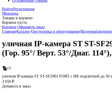
Отложенные товары
Войти
Регистрация
0
Корзина
Товары в корзине:
Корзина пуста
Корзина
Оформить заказ
Главная
/
Каталог
/
Оргтехника и оборудование
/
Видеонаблюдени
уличная IP-камера ST ST-SF29
(Гор. 95°/ Верт. 53°/Диаг. 114
уличная IP-камера ST ST-SF2901 FORT с ИК подсветкой до 30 м, 
3 650
₽
Добавить в заказ