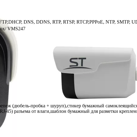
, FTP,DHCP, DNS, DDNS, RTP, RTSP, RTCP,PPPoE, NTP, SMTP, UD
efox/ VMS247
репеж (дюбель-пробка + шуруп),cтикер бумажный самоклеящийся
J-45) разъема от влаги,шаблон бумажный для разметки креплен