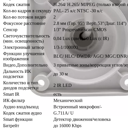
Кодек сжатия
H.264/ H.265/ MJPEG (только второй 
Кол-во кадров в секунду
PAL- 25 к/с NTSC -30 к/с
Кол-во потоков видео
2
Фокусное расстояние
2.8 мм (Гор. 95°/ Верт. 53°/Диаг. 114°)
Сенсор
1/3" Progressive scan CMOS
Светочувствительность
0,04 Lux (цвет) / 0 Lux (с IR)
(мин. освещенность)
Электронный затвор
1/3-1/100000
Функции улучшения
BLC/ HLC/ DWDR/ AGC/ MGC/DNR
изображения
Видео.Дополнительно
3 приватные зоны/коррекция углов/з
Дальность ИК
до 30 м
подсветки
Количество и тип
2 IR LED
диодов подсветки
Smart IR
есть
ИК-фильтр
Механический
Аудио вход/выход
Встроенный микрофон/-
Кодек сжатия аудио
G.711A/ U
Smart функции
Детектор движения/человека
Битрейт
до 16000 Kbps