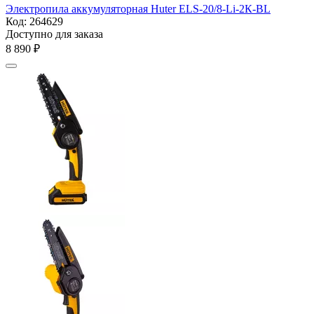
Электропила аккумуляторная Huter ELS-20/8-Li-2К-BL
Код:
264629
Доступно для заказа
8 890
₽