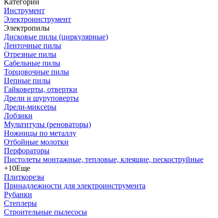
Категории
Инструмент
Электроинструмент
Электропилы
Дисковые пилы (циркулярные)
Ленточные пилы
Отрезные пилы
Сабельные пилы
Торцовочные пилы
Цепные пилы
Гайковерты, отвертки
Дрели и шуруповерты
Дрели-миксеры
Лобзики
Мультитулы (реноваторы)
Ножницы по металлу
Отбойные молотки
Перфораторы
Пистолеты монтажные, тепловые, клеящие, пескоструйные
+10
Еще
Плиткорезы
Принадлежности для электроинструмента
Рубанки
Степлеры
Строительные пылесосы