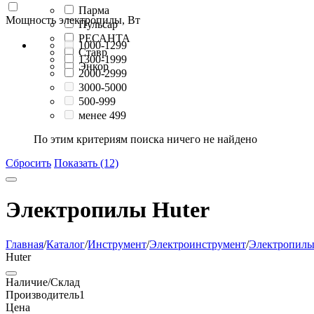
Парма
Мощность электропилы, Вт
Пульсар
РЕСАНТА
1000-1299
Ставр
1300-1999
Энкор
2000-2999
3000-5000
500-999
менее 499
По этим критериям поиска ничего не найдено
Сбросить
Показать (12)
Электропилы Huter
Главная
/
Каталог
/
Инструмент
/
Электроинструмент
/
Электропил
Huter
Наличие/Склад
Производитель
1
Цена