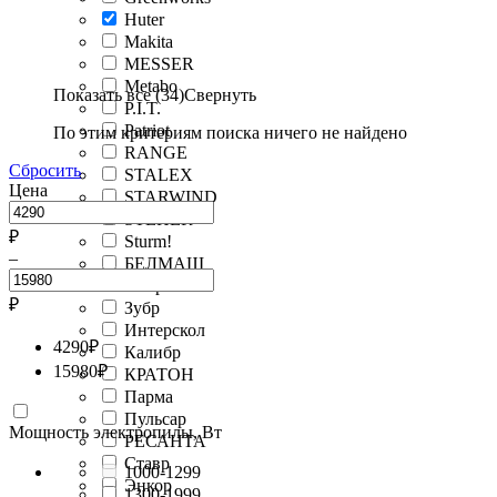
Huter
Makita
MESSER
Metabo
Показать все (34)
Свернуть
P.I.T.
Patriot
По этим критериям поиска ничего не найдено
RANGE
Сбросить
STALEX
Цена
STARWIND
STEHER
₽
Sturm!
–
БЕЛМАШ
Вихрь
₽
Зубр
Интерскол
4290
₽
Калибр
15980
₽
КРАТОН
Парма
Пульсар
Мощность электропилы, Вт
РЕСАНТА
Ставр
1000-1299
Энкор
1300-1999