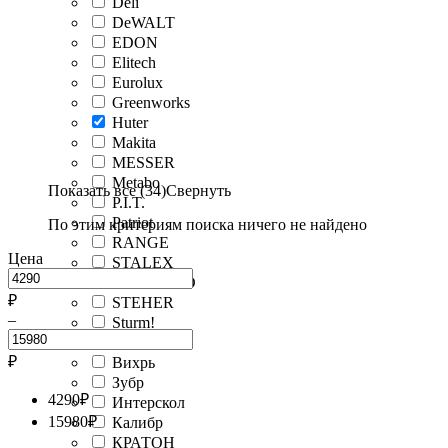
Deli
DeWALT
EDON
Elitech
Eurolux
Greenworks
Huter
Makita
MESSER
Metabo
Показать все (34)
Свернуть
P.I.T.
Patriot
По этим критериям поиска ничего не найдено
RANGE
Цена
STALEX
STARWIND
₽
STEHER
–
Sturm!
БЕЛМАШ
₽
Вихрь
Зубр
4290
₽
Интерскол
15980
₽
Калибр
КРАТОН