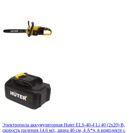
Электропила аккумуляторная Huter ELS-40-4 Li 40 (2х20) В,
скорость пиления 14.6 м/с, шина 40 см, 4 А*ч, в комплекте с