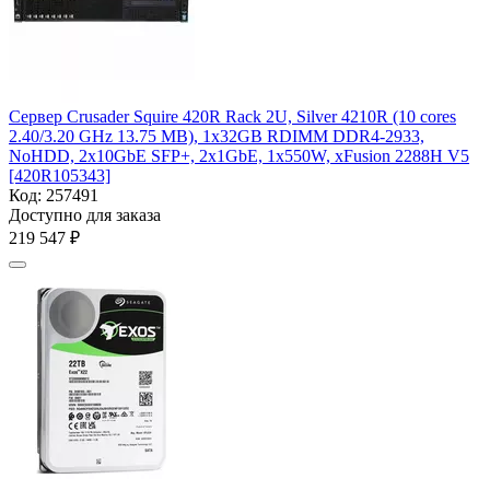
Сервер Crusader Squire 420R Rack 2U, Silver 4210R (10 cores
2.40/3.20 GHz 13.75 MB), 1x32GB RDIMM DDR4-2933,
NoHDD, 2x10GbE SFP+, 2x1GbE, 1x550W, xFusion 2288H V5
[420R105343]
Код:
257491
Доступно для заказа
219 547
₽