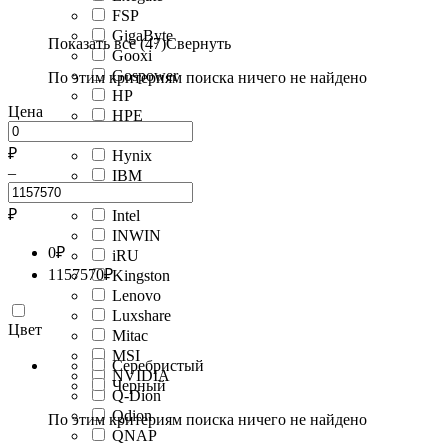
FSP
GigaByte
Показать все (47)
Свернуть
Gooxi
Gospower
По этим критериям поиска ничего не найдено
HP
Цена
HPE
Huawei
₽
Hynix
–
IBM
Infortrend
₽
Intel
INWIN
0
₽
iRU
1157570
₽
Kingston
Lenovo
Luxshare
Цвет
Mitac
MSI
Серебристый
NVIDIA
Черный
Q-Dion
Qdion
По этим критериям поиска ничего не найдено
QNAP