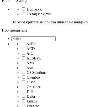
Наличие/Склад
Под заказ
Склад Иркутск
По этим критериям поиска ничего не найдено
Производитель
AcBel
ACD
AIC
ALSEYE
AMD
Asus
C3 Solutions
Chenbro
Cisco
Crusader
Dell
Delta
Emacs
Exegate