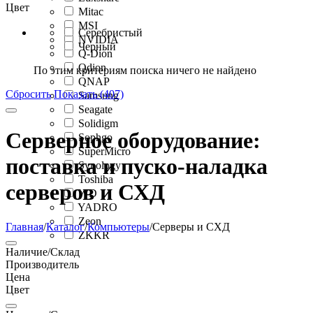
Цвет
Mitac
MSI
Серебристый
NVIDIA
Черный
Q-Dion
Qdion
По этим критериям поиска ничего не найдено
QNAP
Сбросить
Показать (407)
Samsung
Seagate
Solidigm
Серверное оборудование:
Sophgo
SuperMicro
поставка и пуско-наладка
Synology
Toshiba
серверов и СХД
WD
YADRO
Zeon
Главная
/
Каталог
/
Компьютеры
/
Серверы и СХД
ZKKR
Наличие/Склад
Производитель
Цена
Цвет