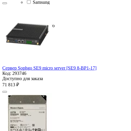
Samsung
Seagate
Solidigm
Sophgo
SuperMicro
Synology
Toshiba
WD
YADRO
Zeon
ZKKR
Сервер Sophgo SE9 micro server [SE9 8-BP1-17]
Код:
293746
Доступно для заказа
71 813
₽