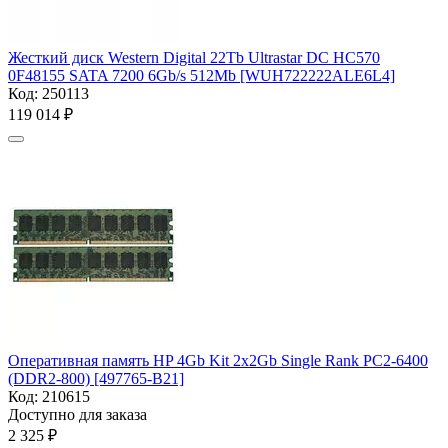
Жесткий диск Western Digital 22Tb Ultrastar DC HC570
0F48155 SATA 7200 6Gb/s 512Mb [WUH722222ALE6L4]
Код:
250113
119 014
₽
Оперативная память HP 4Gb Kit 2x2Gb Single Rank PC2-6400
(DDR2-800) [497765-B21]
Код:
210615
Доступно для заказа
2 325
₽