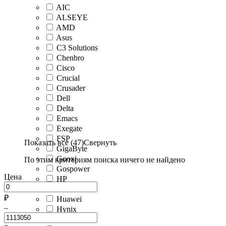
AIC
ALSEYE
AMD
Asus
C3 Solutions
Chenbro
Cisco
Crucial
Crusader
Dell
Delta
Emacs
Exegate
FSP
Показать все (47)
Свернуть
GigaByte
Gooxi
По этим критериям поиска ничего не найдено
Gospower
Цена
HP
HPE
₽
Huawei
–
Hynix
IBM