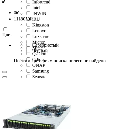
₽
Infortrend
Intel
0
₽
INWIN
1113050
₽
iRU
Kingston
Lenovo
Цвет
Luxshare
Micron
Серебристый
Mitac
Черный
Q-Dion
Qdion
По этим критериям поиска ничего не найдено
QNAP
Samsung
Seagate
Solidigm
Sophgo
SuperMicro
Synology
Toshiba
WD
YADRO
Zeon
ZKKR