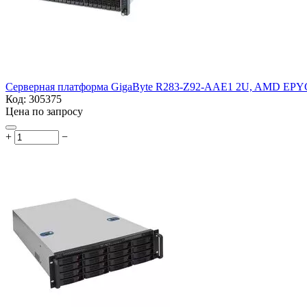
Серверная платформа GigaByte R283-Z92-AAE1 2U, AMD EPYC
Код:
305375
Цена по запросу
+
−