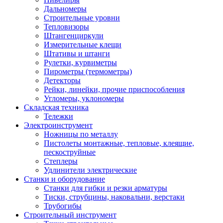
Дальномеры
Строительные уровни
Тепловизоры
Штангенциркули
Измерительные клещи
Штативы и штанги
Рулетки, курвиметры
Пирометры (термометры)
Детекторы
Рейки, линейки, прочие приспособления
Угломеры, уклономеры
Складская техника
Тележки
Электроинструмент
Ножницы по металлу
Пистолеты монтажные, тепловые, клеящие,
пескоструйные
Степлеры
Удлинители электрические
Станки и оборудование
Станки для гибки и резки арматуры
Тиски, струбцины, наковальни, верстаки
Трубогибы
Строительный инструмент