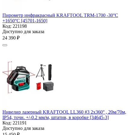
Пирометр инфракрасный KRAFTOOL TRM-1700 -30°С
+1650°С [45701-1650]
Код:
221198
Доступно для заказа
24 390
₽
Нивелир лазерный KRAFTOOL LL360 #3 2х360° , 20м/70м,
IP54, точн. +/-0.2 мм/м, штатив, в коробке [34645-3]
Код:
221191
Доступно для заказа
15 450
₽