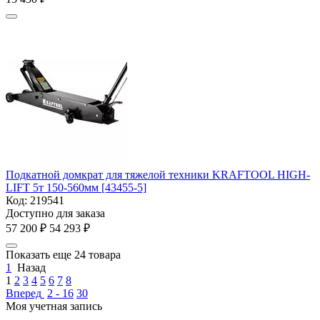
Подкатной домкрат для тяжелой техники KRAFTOOL HIGH-
LIFT 5т 150-560мм [43455-5]
Код:
219541
Доступно для заказа
57 200
₽
54 293
₽
Показать еще 24 товара
1
Назад
1
2
3
4
5
6
7
8
Вперед
2 - 16
30
Моя учетная запись