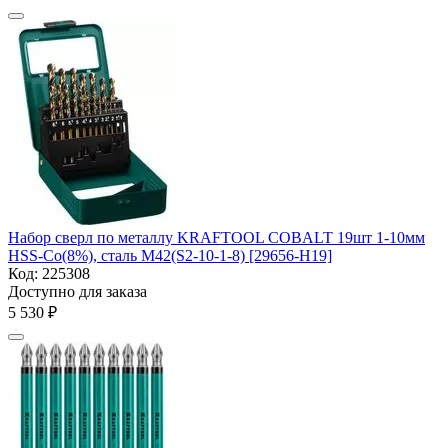
Набор сверл по металлу KRAFTOOL COBALT 19шт 1-10мм
HSS-Co(8%), сталь М42(S2-10-1-8) [29656-H19]
Код:
225308
Доступно для заказа
5 530
₽