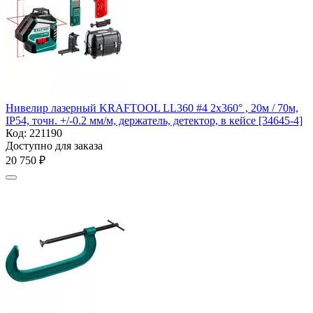
Нивелир лазерный KRAFTOOL LL360 #4 2х360° , 20м / 70м,
IP54, точн. +/-0.2 мм/м, держатель, детектор, в кейсе [34645-4]
Код:
221190
Доступно для заказа
20 750
₽