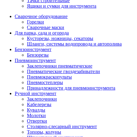
Тачки строительные
Ящики и сумки для инструмента
Сварочное оборудование
Горелки
Сварочные маски
Для парка, сада и огорода
Кусторезы, ножницы, секаторы
Шланги, системы водопровода и автополива
Бензоинструмент
Бензорезы
Пневмоинструмент
Заклепочники пневматические
Пневматические гвоздезабиватели
Пневмокраскопульты
Пневмостеплеры
Принадлежности для пневмоинструмента
Ручной инструмент
Заклепочники
Кабелерезы
Кувалды
Молотки
Отвертки
Столярно-слесарный инструмент
Топоры, колуны