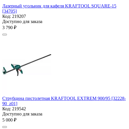
Лазерный угольник для кафеля KRAFTOOL SQUARE-15
[34705]
Код:
219207
Доступно для заказа
3 790
₽
Струбцина пистолетная KRAFTOOL EXTREM 900/95 [32228-
90_z01]
Код:
219542
Доступно для заказа
5 000
₽