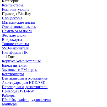
Категории
Компьютеры
Комплектующие
Приводы Blu-Ray
Процессоры
Материнские платы
Оперативная память
Память SO-DIMM
Жесткие диски
Видеокарты
Тонкие клиенты
SSD-накопители
Платформы ПК
+11
Еще
Корпуса компьютерные
Блоки питания
Звуковые и FM карты
Контроллеры
Вентиляторы и охлаждение
Аксессуары для HDD/SSD
Переходники, разветвители
Приводы DVD-RW
Райзеры
Шлейфы, кабели, удлинители
Майнеры