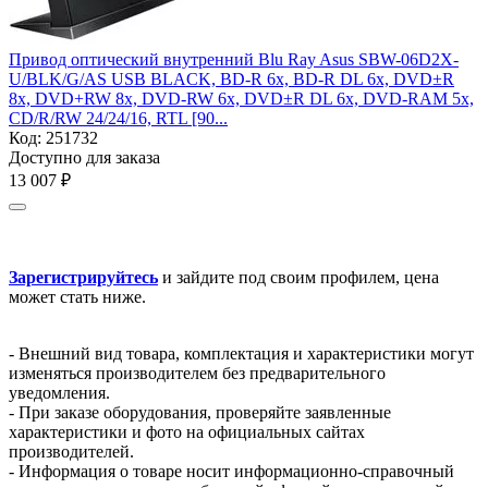
Привод оптический внутренний Blu Ray Asus SBW-06D2X-
U/BLK/G/AS USB BLACK, BD-R 6x, BD-R DL 6x, DVD±R
8x, DVD+RW 8x, DVD-RW 6x, DVD±R DL 6x, DVD-RAM 5x,
CD/R/RW 24/24/16, RTL [90...
Код:
251732
Доступно для заказа
13 007
₽
Зарегистрируйтесь
и зайдите под своим профилем, цена
может стать ниже.
- Внешний вид товара, комплектация и характеристики могут
изменяться производителем без предварительного
уведомления.
- При заказе оборудования, проверяйте заявленные
характеристики и фото на официальных сайтах
производителей.
- Информация о товаре носит информационно-справочный