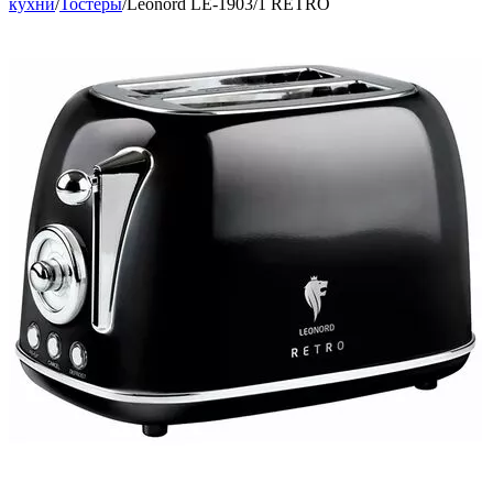
кухни
/
Тостеры
/
Leonord LE-1903/1 RETRO