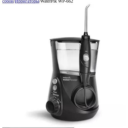
собой
/
Ирригаторы
/
WaterPik WP-662