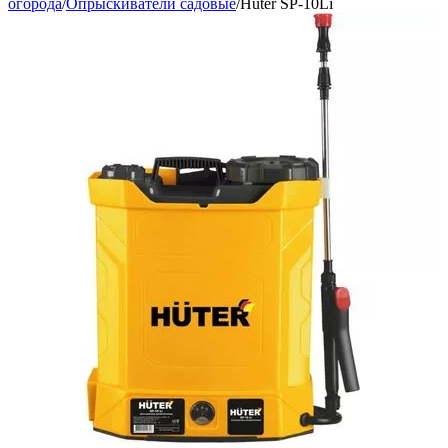
огорода
/
Опрыскиватели садовые
/
Huter SP-10Li