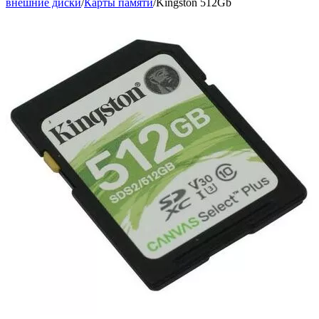
внешние диски
/
Карты памяти
/
Kingston 512Gb