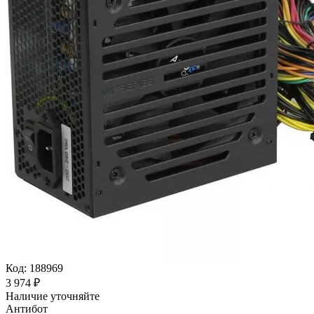
Код:
188969
3 974
₽
Наличие уточняйте
Антибот