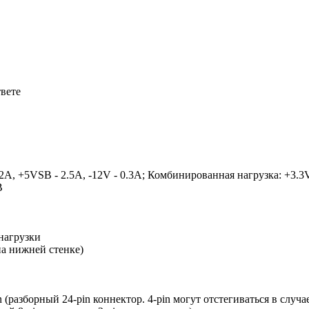
твете
2A, +5VSB - 2.5A, -12V - 0.3A; Комбинированная нагрузка: +3.3
В
нагрузки
на нижней стенке)
n (разборный 24-pin коннектор. 4-pin могут отстегиваться в случ