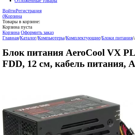
Отложенные товары
Войти
Регистрация
0
Корзина
Товары в корзине:
Корзина пуста
Корзина
Оформить заказ
Главная
/
Каталог
/
Компьютеры
/
Комплектующие
/
Блоки питания
/
Блок питания AeroCool VX PLU
FDD, 12 см, кабель питания, 