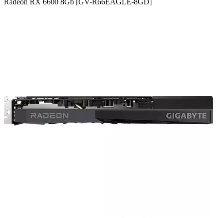
Radeon RX 6600 8Gb [GV-R66EAGLE-8GD]