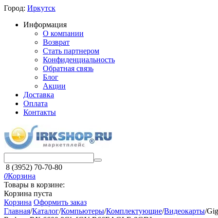
Город:
Иркутск
Информация
О компании
Возврат
Стать партнером
Конфиденциальность
Обратная связь
Блог
Акции
Доставка
Оплата
Контакты
8 (3952) 70-70-80
0
Корзина
Товары в корзине:
Корзина пуста
Корзина
Оформить заказ
Главная
/
Каталог
/
Компьютеры
/
Комплектующие
/
Видеокарты
/
Gig