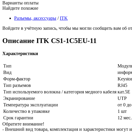
Варианты оплаты
Найдите похожие
Разъемы, аксессуары
/
ITK
Войдите в учётную запись, чтобы мы могли сообщить вам об о
Описание
ITK CS1-1C5EU-11
Характеристики
Тип
Модул
Вид
инфор
Форм-фактор
Keysto
Тип разъемов
RJ45
Тип используемого волокна / категория медного кабеля
кат.5E
Экранирование
UTP
Температура эксплуатации
от 0 до
Количество в упаковке
1 шт
Срок гарантии
12 мес.
Обратите внимание!
- Внешний вид товара, комплектация и характеристики могут 