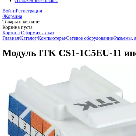
Отложенные товары
Войти
Регистрация
0
Корзина
Товары в корзине:
Корзина пуста
Корзина
Оформить заказ
Главная
/
Каталог
/
Компьютеры
/
Сетевое оборудование
/
Разъемы, 
Модуль ITK CS1-1C5EU-11 инф