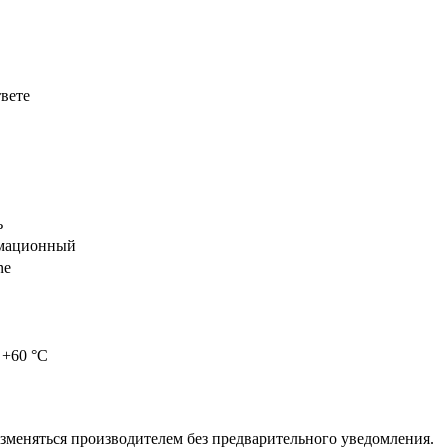
твете
ь
мационный
ne
 +60 °С
изменяться производителем без предварительного уведомления.