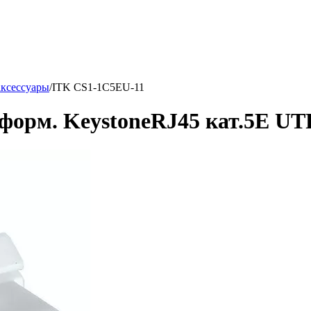
аксессуары
/
ITK CS1-1C5EU-11
орм. KeystoneRJ45 кат.5E UT