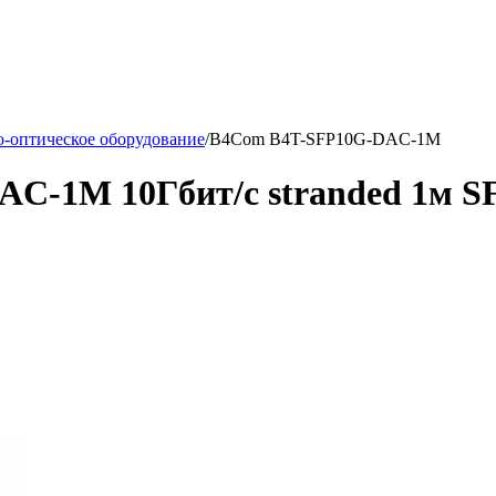
-оптическое оборудование
/
B4Com B4T-SFP10G-DAC-1M
C-1M 10Гбит/с stranded 1м 