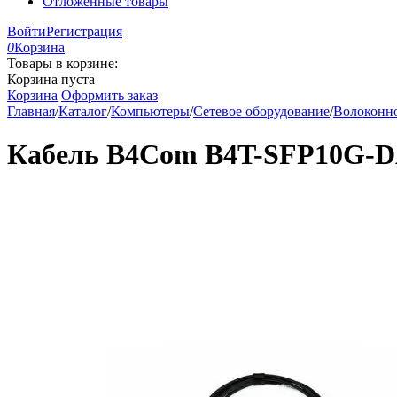
Отложенные товары
Войти
Регистрация
0
Корзина
Товары в корзине:
Корзина пуста
Корзина
Оформить заказ
Главная
/
Каталог
/
Компьютеры
/
Сетевое оборудование
/
Волоконно
Кабель B4Com B4T-SFP10G-DA