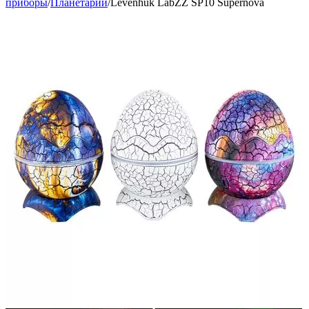
приборы
/
Планетарии
/
Levenhuk LabZZ SP10 Supernova