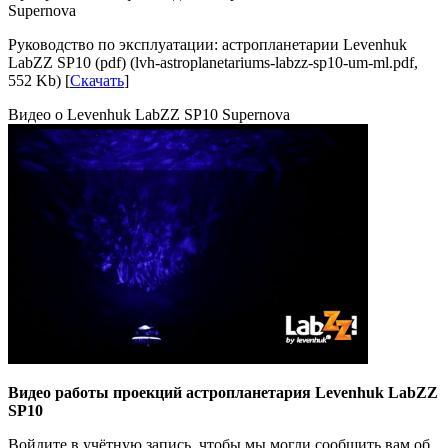
Supernova
Руководство по эксплуатации: астропланетарии Levenhuk
LabZZ SP10 (pdf) (lvh-astroplanetariums-labzz-sp10-um-ml.pdf,
552 Kb) [
Скачать
]
Видео
о Levenhuk LabZZ SP10 Supernova
Видео работы проекций астропланетария Levenhuk LabZZ
SP10
Войдите в учётную запись, чтобы мы могли сообщить вам об