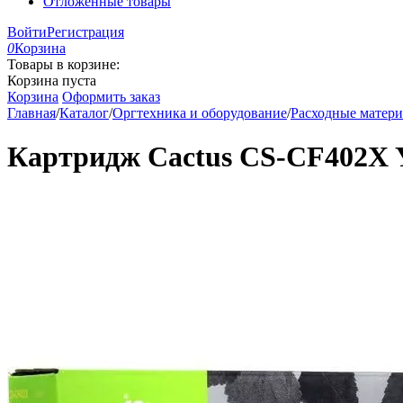
Отложенные товары
Войти
Регистрация
0
Корзина
Товары в корзине:
Корзина пуста
Корзина
Оформить заказ
Главная
/
Каталог
/
Оргтехника и оборудование
/
Расходные матер
Картридж Cactus CS-CF402X Y