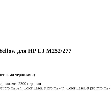
ellow для HP LJ M252/277
цветными чернилами)
ернилами: 2300 страниц
t pro m252n, Color LaserJet pro m274n, Color LaserJet pro mfp m27