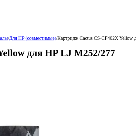
иалы
/
Для HP (совместимые)
/
Картридж Cactus CS-CF402X Yellow 
ellow для HP LJ M252/277