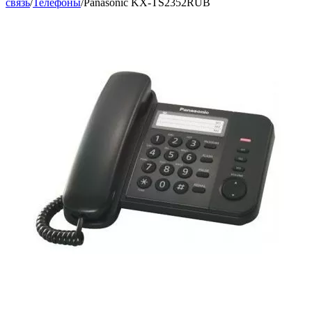
связь
/
Телефоны
/
Panasonic KX-TS2352RUB